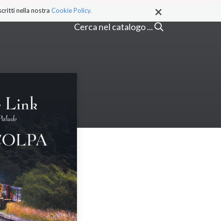
×
critti nella nostra
Cookie Policy.
Cerca nel catalogo ...