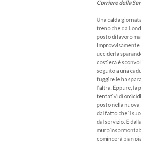
Corriere della Se
Una calda giornata 
treno che da Londr
posto di lavoro ma 
Improvvisamente u
ucciderla sparando
costiera è sconvolt
seguito a una cadu
fuggire le ha spar
l’altra. Eppure, la
tentativi di omicid
posto nella nuova 
dal fatto che il 
dal servizio. E da
muro insormontabi
comincerà pian pia