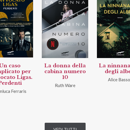
Un caso
La donna della
La ninnan
plicato per
cabina numero
degli alb
vocato Ligas.
10
Alice Basso
Perdenti
Ruth Ware
nluca Ferraris
VEDI TUTTI