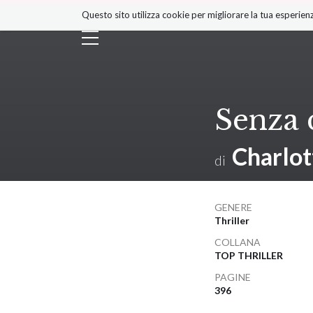
Salta
Questo sito utilizza cookie per migliorare la tua esperienz
ai
contenuti.
|
Salta
alla
navigazione
Senza 
Charlot
di
GENERE
Thriller
COLLANA
TOP THRILLER
PAGINE
396