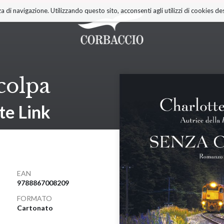
a di navigazione. Utilizzando questo sito, acconsenti agli utilizzi di cookies des
colpa
te Link
EAN
9788867008209
FORMATO
Cartonato