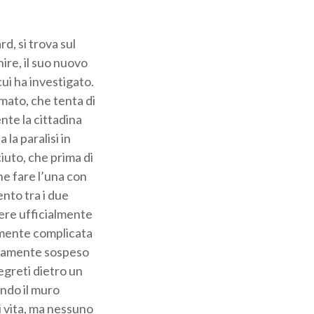
d, si trova sul
ire, il suo nuovo
cui ha investigato.
mato, che tenta di
nte la cittadina
la paralisi in
iuto, che prima di
e fare l’una con
ento tra i due
dere ufficialmente
ormente complicata
aneamente sospeso
egreti dietro un
ndo il muro
i vita, ma nessuno