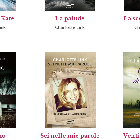
 Kate
La palude
La sc
ink
Charlotte Link
Ch
no
Sei nelle mie parole
Venti