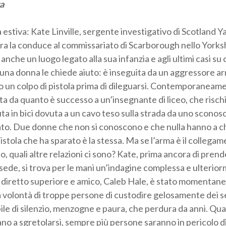
ra
estiva: Kate Linville, sergente investigativo di Scotland Yar
a la conduce al commissariato di Scarborough nello Yorksh
anche un luogo legato alla sua infanzia e agli ultimi casi su 
na donna le chiede aiuto: è inseguita da un aggressore ar
 un colpo di pistola prima di dileguarsi. Contemporaneame
a da quanto è successo a un’insegnante di liceo, che rischia 
ta in bici dovuta a un cavo teso sulla strada da uno sconosc
ato. Due donne che non si conoscono e che nulla hanno a ch
 pistola che ha sparato è la stessa. Ma se l’arma è il collegam
io, quali altre relazioni ci sono? Kate, prima ancora di pren
sede, si trova per le mani un’indagine complessa e ulteri
suo diretto superiore e amico, Caleb Hale, è stato moment
lla volontà di troppe persone di custodire gelosamente dei s
le di silenzio, menzogne e paura, che perdura da anni. Qua
no a sgretolarsi, sempre più persone saranno in pericolo d