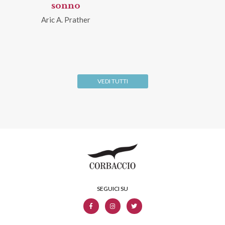
sonno
Aric A. Prather
VEDI TUTTI