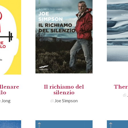
llenare
Il richiamo del
Ther
llo
silenzio
di
 Jong
di
Joe Simpson