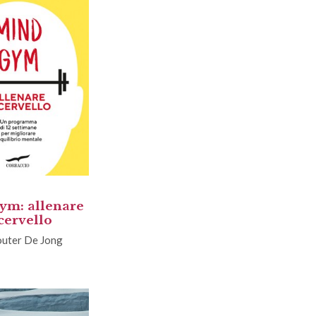
m: allenare
 cervello
uter De Jong