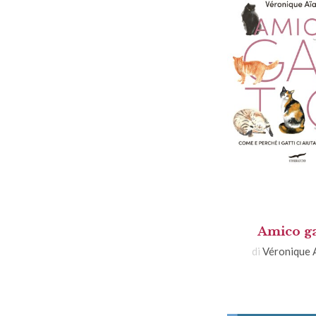
Amico ga
di
Véronique 