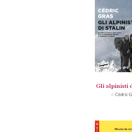
Gli alpinisti 
di
Cédric G