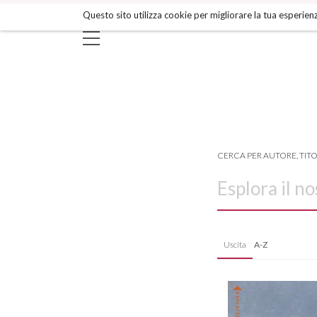
Salta
Questo sito utilizza cookie per migliorare la tua esperienz
ai
contenuti.
|
Salta
alla
navigazione
CERCA PER AUTORE, TIT
Uscita
A-Z