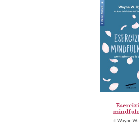
Esercizi
mindful
di
Wayne W.