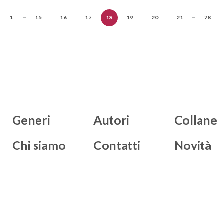
...
...
1
15
16
17
18
19
20
21
78
Generi
Autori
Collane
Chi siamo
Contatti
Novità