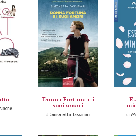
tto
Donna Fortuna e i
Es
suoi amori
min
Aïache
di
Simonetta Tassinari
di
Wa