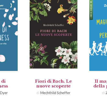
 di
Fiori di Bach. Le
Il ma
ness
nuove scoperte
della
 Dyer
di
Mechthild Scheffer
di