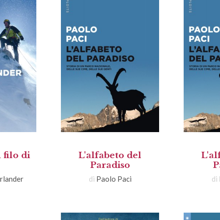
filo di
L'alfabeto del
L'al
Paradiso
P
rlander
di
Paolo Paci
di