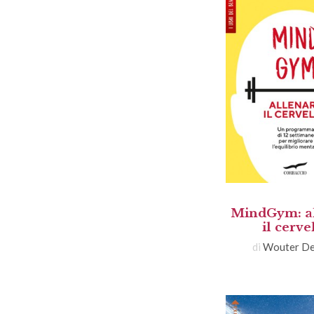
MindGym: a
il cerve
di
Wouter De