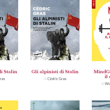
di Stalin
Gli alpinisti di Stalin
MindGy
il
ras
di
Cédric Gras
di
Wo