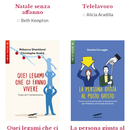
Natale senza
Telelavoro
affanno
di
Alicia Aradilla
di
Beth Kempton
Quei legami che ci
La persona giusta al