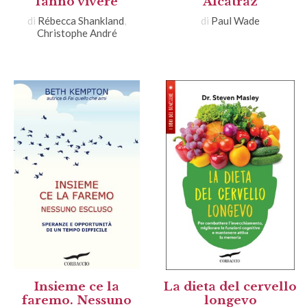
fanno vivere
Alcatraz
di
Rébecca Shankland
,
di
Paul Wade
Christophe André
Insieme ce la
La dieta del cervello
faremo. Nessuno
longevo