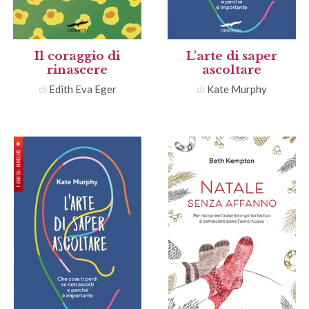
Il coraggio di
L'arte di saper
rinascere
ascoltare
di
Edith Eva Eger
di
Kate Murphy