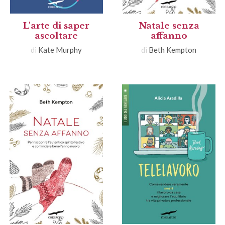
L'arte di saper
Natale senza
ascoltare
affanno
di
Kate Murphy
di
Beth Kempton