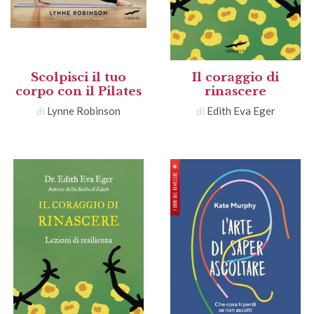
Scolpisci il tuo
Il coraggio di
corpo con il Pilates
rinascere
di
Lynne Robinson
di
Edith Eva Eger