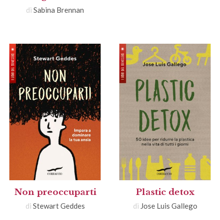
di
Sabina Brennan
Non preoccuparti
Plastic detox
di
Stewart Geddes
di
Jose Luis Gallego