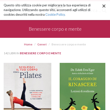
×
Salta
Questo sito utilizza cookie per migliorare la tua esperienza di
ai
Cerca ...
navigazione. Utilizzando questo sito, acconsenti agli utilizzi di
contenuti.
cookies descritti nella nostra
Cookie Policy.
|
Salta
alla
Benessere corpo e mente
navigazione
Home
Generi
Benessere corpo e mente
142 LIBRI IN
BENESSERE CORPO E MENTE