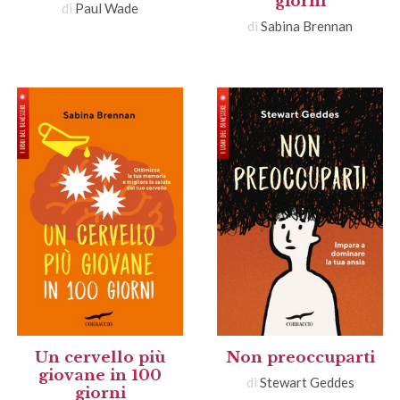
giorni
di
Paul Wade
di
Sabina Brennan
Un cervello più
Non preoccuparti
giovane in 100
di
Stewart Geddes
giorni