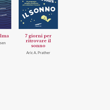
alma
7 giorni per
ritrovare il
nsen
sonno
Aric A. Prather