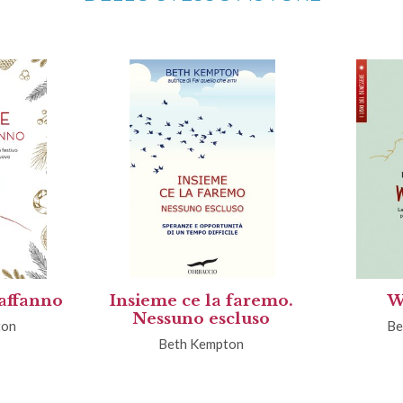
 affanno
Insieme ce la faremo.
W
Nessuno escluso
ton
Be
Beth Kempton