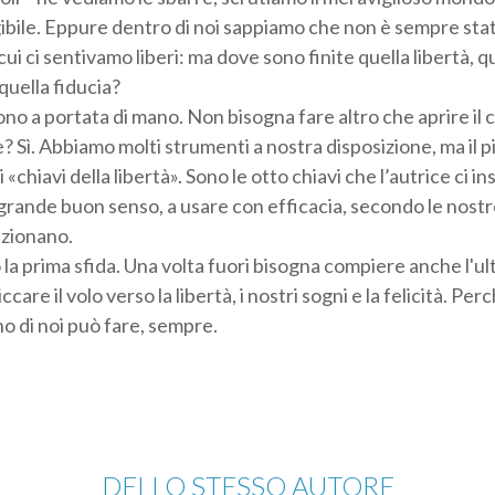
bile. Eppure dentro di noi sappiamo che non è sempre stato
ui ci sentivamo liberi: ma dove sono finite quella libertà, 
quella fiducia?
ono a portata di mano. Non bisogna fare altro che aprire il 
e? Sì. Abbiamo molti strumenti a nostra disposizione, ma il pi
i «chiavi della libertà». Sono le otto chiavi che l’autrice ci 
rande buon senso, a usare con efficacia, secondo le nostr
nzionano.
la prima sfida. Una volta fuori bisogna compiere anche l'ul
iccare il volo verso la libertà, i nostri sogni e la felicità. Per
o di noi può fare, sempre.
DELLO STESSO AUTORE