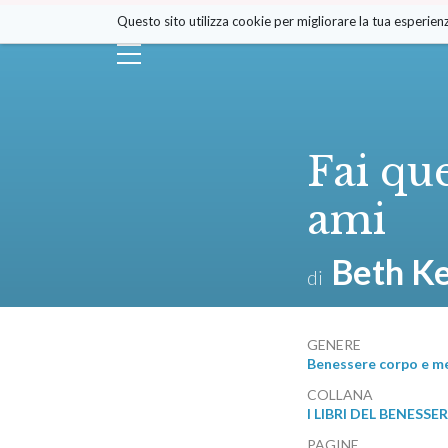
Salta
Questo sito utilizza cookie per migliorare la tua esperienz
ai
contenuti.
|
Salta
alla
navigazione
Fai qu
ami
Beth K
di
GENERE
Benessere corpo e m
COLLANA
I LIBRI DEL BENESSE
PAGINE