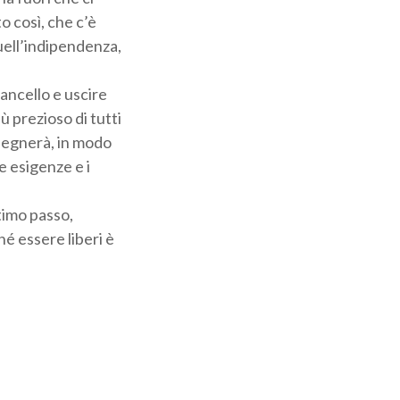
 così, che c’è
quell’indipendenza,
cancello e uscire
ù prezioso di tutti
insegnerà, in modo
e esigenze e i
timo passo,
ché essere liberi è