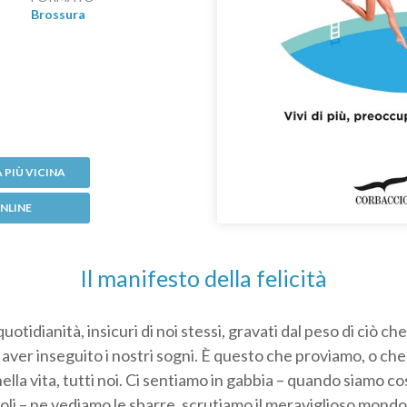
Brossura
 PIÙ VICINA
NLINE
Il manifesto della felicità
uotidianità, insicuri di noi stessi, gravati dal peso di ciò che
n aver inseguito i nostri sogni. È questo che proviamo, o c
lla vita, tutti noi. Ci sentiamo in gabbia – quando siamo co
i – ne vediamo le sbarre, scrutiamo il meraviglioso mondo l