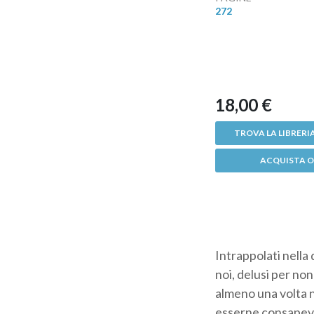
272
18,00 €
TROVA LA LIBRERIA
ACQUISTA O
Intrappolati nella q
noi, delusi per no
almeno una volta ne
esserne consapevol