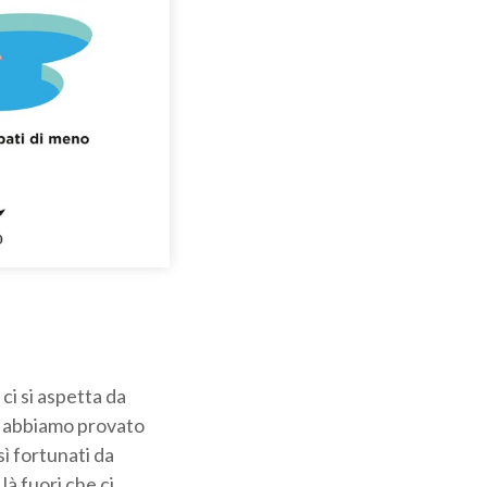
 ci si aspetta da
he abbiamo provato
sì fortunati da
à fuori che ci