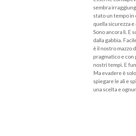
sembra irraggiungi
stato un tempo in c
quella sicurezza e 
Sono ancora lì. E s
dalla gabbia. Facil
è il nostro mazzo d
pragmatico e con g
nostri tempi. E fu
Ma evadere è solo 
spiegare le ali e sp
una scelta e ognun