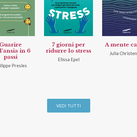
Guarire
7 giorni per
A mente c
l'ansia in 6
ridurre lo stress
Julia Christe
passi
Elissa Epel
ilippe Presles
VEDI TUTTI