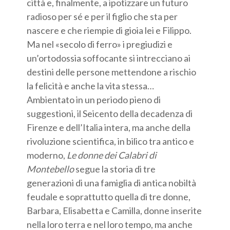
città e, finalmente, a ipotizzare un futuro
radioso per sé e per il figlio che sta per
nascere e che riempie di gioia lei e Filippo.
Ma nel «secolo di ferro» i pregiudizi e
un’ortodossia soffocante si intrecciano ai
destini delle persone mettendone a rischio
la felicità e anche la vita stessa…
Ambientato in un periodo pieno di
suggestioni, il Seicento della decadenza di
Firenze e dell’Italia intera, ma anche della
rivoluzione scientifica, in bilico tra antico e
moderno,
Le donne dei Calabri di
Montebello
segue la storia di tre
generazioni di una famiglia di antica nobiltà
feudale e soprattutto quella di tre donne,
Barbara, Elisabetta e Camilla, donne inserite
nella loro terra e nel loro tempo, ma anche