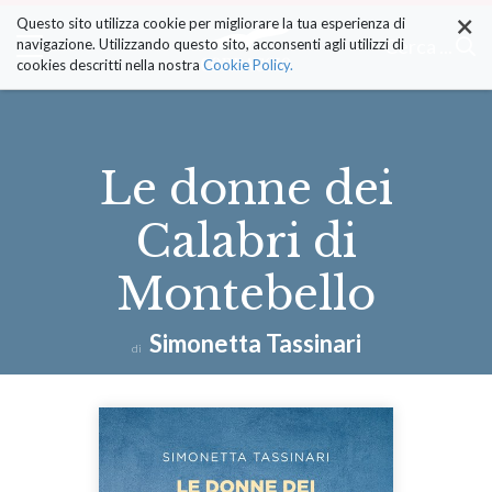
×
Salta
Questo sito utilizza cookie per migliorare la tua esperienza di
ai
Cerca ...
navigazione. Utilizzando questo sito, acconsenti agli utilizzi di
contenuti.
cookies descritti nella nostra
Cookie Policy.
|
Salta
alla
navigazione
Le donne dei
Calabri di
Montebello
Simonetta Tassinari
di