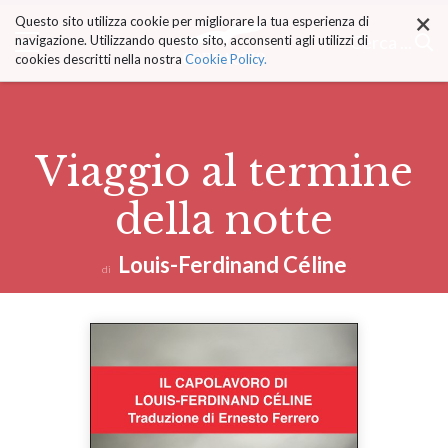
×
Salta
Questo sito utilizza cookie per migliorare la tua esperienza di
ai
Cerca ...
navigazione. Utilizzando questo sito, acconsenti agli utilizzi di
contenuti.
cookies descritti nella nostra
Cookie Policy.
|
Salta
alla
navigazione
Viaggio al termine
della notte
Louis-Ferdinand Céline
di