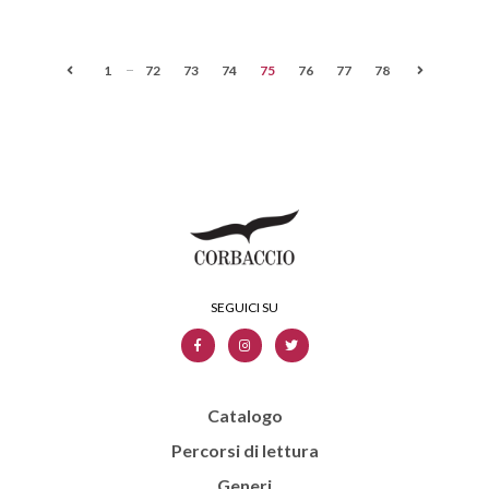
...
1
72
73
74
75
76
77
78
Catalogo
Percorsi di lettura
Generi