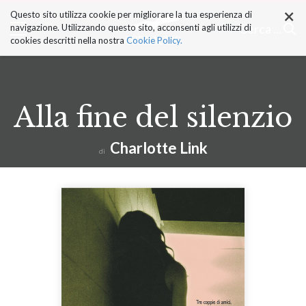
×
Salta
Questo sito utilizza cookie per migliorare la tua esperienza di
ai
Cerca ...
navigazione. Utilizzando questo sito, acconsenti agli utilizzi di
contenuti.
cookies descritti nella nostra
Cookie Policy.
|
Salta
alla
navigazione
Alla fine del silenzio
Charlotte Link
di