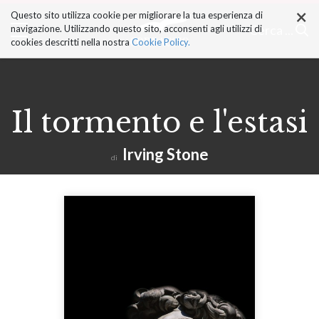
×
Salta
Questo sito utilizza cookie per migliorare la tua esperienza di
ai
Cerca ...
navigazione. Utilizzando questo sito, acconsenti agli utilizzi di
contenuti.
cookies descritti nella nostra
Cookie Policy.
|
Salta
alla
navigazione
Il tormento e l'estasi
Irving Stone
di