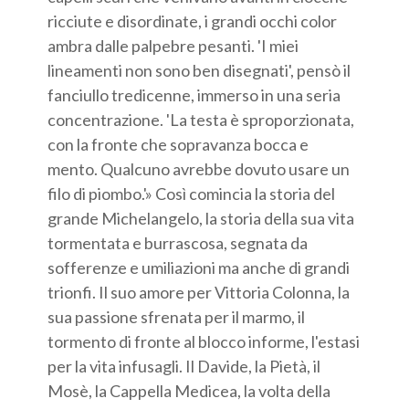
ricciute e disordinate, i grandi occhi color
ambra dalle palpebre pesanti. 'I miei
lineamenti non sono ben disegnati', pensò il
fanciullo tredicenne, immerso in una seria
concentrazione. 'La testa è sproporzionata,
con la fronte che sopravanza bocca e
mento. Qualcuno avrebbe dovuto usare un
filo di piombo.'» Così comincia la storia del
grande Michelangelo, la storia della sua vita
tormentata e burrascosa, segnata da
sofferenze e umiliazioni ma anche di grandi
trionfi. Il suo amore per Vittoria Colonna, la
sua passione sfrenata per il marmo, il
tormento di fronte al blocco informe, l'estasi
per la vita infusagli. Il Davide, la Pietà, il
Mosè, la Cappella Medicea, la volta della