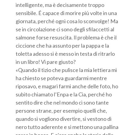
intelligente, ma è decisamente troppo
sensibile. É capace di morire più volte in una
giornata, perché ogni cosa lo sconvolge! Ma
se in circolazione ci sono degli sfilaccetti al
salmone forse resuscita. Il problema è che il
ciccione che ha assunto per la pappa e la
toletta adesso si è messo in testa di ritrarlo
in un libro! Vi pare giusto?
«Quando il tizio che pulisce la mia lettiera mi
ha chiesto se poteva guardarmi mentre
riposavo, e magari farmi anche delle foto, ho
subito chiamato l’Enpa e la Cia, perché ho
sentito dire che nel mondo ci sono tante
persone strane, per esempio quelli che,
quando si vogliono divertire, si vestono di
nero tutto aderente e si mettono una pallina
rossa in bocca. E c’era anche la storia delle