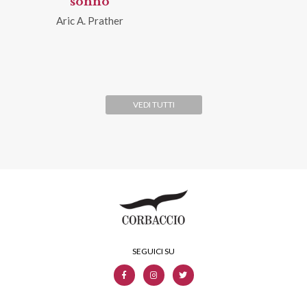
sonno
Aric A. Prather
VEDI TUTTI